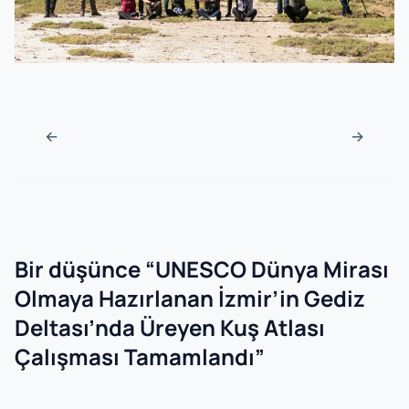
Navigasyon sonrası
←
→
Bir düşünce “
UNESCO Dünya Mirası
Olmaya Hazırlanan İzmir’in Gediz
Deltası’nda Üreyen Kuş Atlası
Çalışması Tamamlandı
”