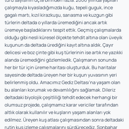
çalışmayla kıyasladığımızda kuğu, tepeli guguk, ince
gagalı martı, kızıl kirazkuşu, sarıasma ve kuzgun gibi
türlerin deltada o yıllarda üremediğini ancak artık
üremeye başladıklarını tespit ettik. Geçmiş çalışmalarda
olduğu gibi nesli küresel ölçekte tehdit altına olan üveyik
kuşunun da deltada ürediğini kayıt altına aldık. Çayır
delicesi ve boz çinte gibi kuş türlerinin ise artık ne yazıkki
alanda üremediğini gözlemledik. Çalışmanın sonunda
her bir tür için üreme haritası oluşturduk. Bu haritalar
sayesinde deltada üreyen her bir kuşun yuvasının yeri
belirlenmiş oldu. Amacımız Gediz Deltası’na yaşam olan
bu alanları korumak ve devamlılığını sağlamak. Dileriz
deltadaki biyolojik çeşitliliği tehdit edecek herhangi bir
olumsuz projede, çalışmamız karar vericiler tarafından
altlık olarak kullanılır ve kuşların yaşam alanları yok
edilmez. Üreyen kuş atlası çalışmasından sonra deltadaki
rutin kuş izleme çalışmalarını sürdüreceğiz. Sonbahar