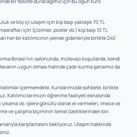
de bir tesiste duracağımız için bu öğün kurs
k ve köy içi ulaşım için kişi başı yaklaşık 70 TL
srafları için (çizimler, poster vb.) kişi başı 10 TL
an her bir katılımcının yemek giderleriyle birlikte 240
ırma Binası’nın salonunda, mütevazı koşullarda, kendi
Havanın uygun olması halinde çadır kurma şansımız da
nlatımlar içermemekte. Kurslarımızda sohbete, birlikte
uz. Katılımcılarımızın öğrenme faaliyeti esnasında
 yıkama vb. işlere gönüllü olarak el vermeleri, imece ve
 ve çalışma biçiminin temel özelliklerinden biri.
kanlarıyla karşılamasını bekliyoruz. Ulaşım hakkında
siniz.