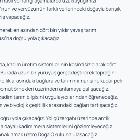
 nasıl ve hangi aşamalarda uzaklaştığımızı
n ve yeryüzünün farklı yerlerindeki doğayla barışık
riş yapacağız.
ek en azından dört bin yıldır yavaş tarım
sı’na doğru yola çıkacağız.
 kadim üretim sistemlerinin kesintisiz olarak dört
k. Burada uzun bir yürüyüş gerçekleştirerek toprağın
cılık arasındaki bağlara ve tarım mimarisine kadar pek
 somut örnekleri üzerinden anlamaya çalışacağız.
adim tarım bilgisini uygulayıcılarından öğreneceğiz.
ve biyolojik çeşitlilik arasındaki bağları tartışacağız.
ğru yola çıkacağız. Yol güzergahı üzerinde antik
na dayalı kadim mera sistemlerini gözlemleyeceğiz.
konaklamak üzere Doğa Okulu’na ulaşacağız.