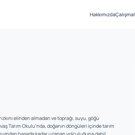
Hakkımızda
Çalışmal
rızkını elinden almadan ve toprağı, suyu, göğü
avaş Tarım Okulu’nda, doğanın döngüleri içinde tarım
 tohumdan hasada kadar uzanan yolculuğuna dahil