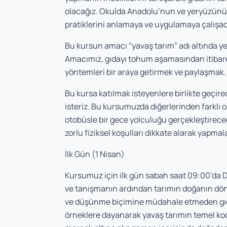
olacağız. Okulda Anadolu’nun ve yeryüzünün 
pratiklerini anlamaya ve uygulamaya çalışac
Bu kursun amacı “yavaş tarım” adı altında ye
Amacımız, gıdayı tohum aşamasından itibaren
yöntemleri bir araya getirmek ve paylaşmak.
Bu kursa katılmak isteyenlere birlikte geçi
isteriz. Bu kursumuzda diğerlerinden farklı
otobüsle bir gece yolculuğu gerçekleştireceğ
zorlu fiziksel koşulları dikkate alarak yapmal
İlk Gün (1 Nisan)
Kursumuz için ilk gün sabah saat 09:00’da 
ve tanışmanın ardından tarımın doğanın döng
ve düşünme biçimine müdahale etmeden gıda
örneklere dayanarak yavaş tarımın temel kod