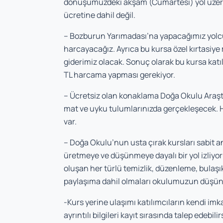
dönüşümüzdeki akşam (Cumartesi) yol üzerin
ücretine dahil değil.
– Bozburun Yarımadası’na yapacağımız yolculu
harcayacağız. Ayrıca bu kursa özel kırtasiye ma
giderimiz olacak. Sonuç olarak bu kursa katıl
TL harcama yapması gerekiyor.
– Ücretsiz olan konaklama Doğa Okulu Araşt
mat ve uyku tulumlarınızda gerçekleşecek. 
var.
– Doğa Okulu’nun usta çırak kursları sabit a
üretmeye ve düşünmeye dayalı bir yol izliyor
oluşan her türlü temizlik, düzenleme, bulaşık
paylaşıma dahil olmaları okulumuzun düşünme
-Kurs yerine ulaşımı katılımcıların kendi im
ayrıntılı bilgileri kayıt sırasında talep edebilir