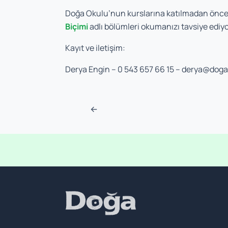
Doğa Okulu’nun kurslarına katılmadan önce 
Biçimi
adlı bölümleri okumanızı tavsiye ediy
Kayıt ve iletişim:
Derya Engin – 0 543 657 66 15 –
derya@doga
Navigasyon sonra
←