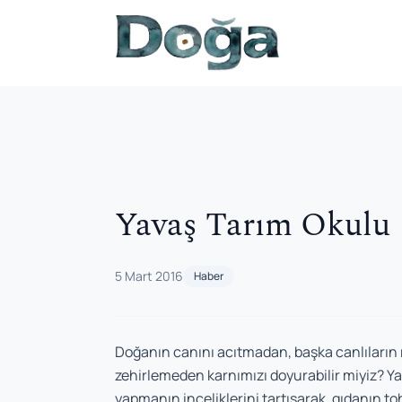
İçeriğe geç
Yavaş Tarım Okulu
5 Mart 2016
Haber
Doğanın canını acıtmadan, başka canlıların 
zehirlemeden karnımızı doyurabilir miyiz? Y
yapmanın inceliklerini tartışarak, gıdanın