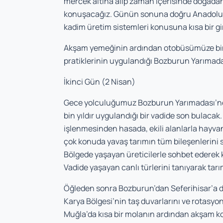
mercek altına alıp zaman içerisinde doğadan
konuşacağız. Günün sonuna doğru Anadolu’nu
kadim üretim sistemleri konusuna kısa bir gi
Akşam yemeğinin ardından otobüsümüze biner
pratiklerinin uygulandığı Bozburun Yarımada
İkinci Gün (2 Nisan)
Gece yolculuğumuz Bozburun Yarımadası’nda,
bin yıldır uygulandığı bir vadide son bulaca
işlenmesinden hasada, ekili alanlarla hayvan
çok konuda yavaş tarımın tüm bileşenlerini
Bölgede yaşayan üreticilerle sohbet ederek k
Vadide yaşayan canlı türlerini tanıyarak tarım 
Öğleden sonra Bozburun’dan Seferihisar’a do
Karya Bölgesi’nin taş duvarlarını ve rotasyo
Muğla’da kısa bir molanın ardından akşam 