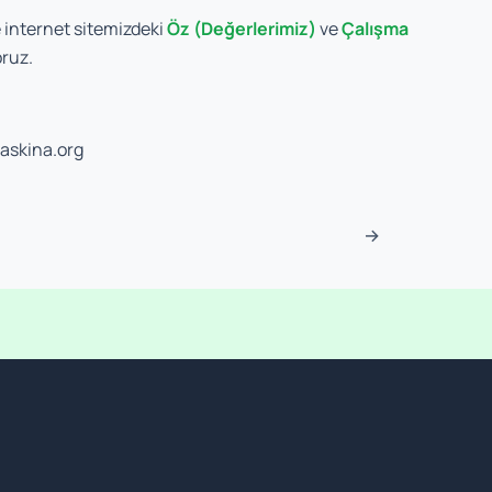
internet sitemizdeki
Öz (Değerlerimiz)
ve
Çalışma
oruz.
askina.org
sı
→