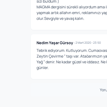
sizi buldum:)
MAGMA dergisini sürekli alıyordum ama i
yapmak artık allahın emri, reklamınızı y
olur.Sevgiyle ve yavaş kalın.
Nedim Yaşar Gürsoy
•
2 Mart 2020 - 23:50
Tebrik ediyorum. Kutluyorum. Cumaovası 
Zeytin Çevirme ” taşı var. Ataöarımızın ya
Yağ ” denir. Ne kadar güzel ve iddasız. Ne
günler.
Yoru