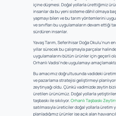
içine düşmesi. Doğal yollarla ürettiğimiz ü
insanlar da bu yeni sisteme dâhil olmaya başl
yapmayı bilen ve bu tarım yöntemlerini uygu
ve sınıfları bu uygulamaların devam ettiği t
sürdüren insanlar.
Yavaş Tarım, Seferihisar Doğa Okulu’nun en 
yıllar sürecek bu çalışmayla parçalar halinde
uygulamalarını bütün ürünler için geçerli ol
Orhanlı Vadisi’nde uygulamayı amaçlamakta
Bu amacımız doğrultusunda vadideki üretim al
ve pazarlama stratejisi geliştirmeyi planlıyo
zeytinyağı oldu. Çünkü vadimizde zeytin bi
üretilen ürünümüz. Doğal yollarla yetiştirile
taşbaskı ile sıkılıyor.
Orhanlı Taşbaskı Zeytin
satılmasıyla üreticiler doğal yollarla üret
planladığımız ürünler ise açık alan hayvancı