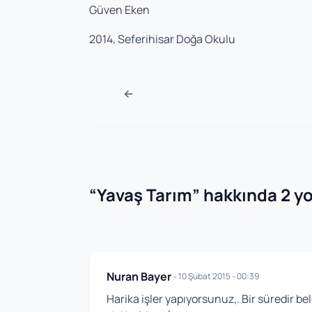
Güven Eken
2014, Seferihisar Doğa Okulu
Navigasyon sonra
←
“
Yavaş Tarım
” hakkında 2 y
Nuran Bayer
•
10 Şubat 2015 - 00:39
Harika işler yapıyorsunuz,. Bir süredir be