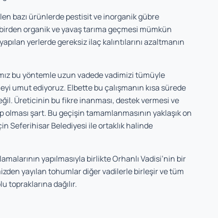
en bazı ürünlerde pestisit ve inorganik gübre
n birden organik ve yavaş tarıma geçmesi mümkün
apılan yerlerde gereksiz ilaç kalıntılarını azaltmanın
ımız bu yöntemle uzun vadede vadimizi tümüyle
meyi umut ediyoruz. Elbette bu çalışmanın kısa sürede
ğil. Üreticinin bu fikre inanması, destek vermesi ve
hip olması şart. Bu geçişin tamamlanmasının yaklaşık on
n Seferihisar Belediyesi ile ortaklık halinde
alarının yapılmasıyla birlikte Orhanlı Vadisi’nin bir
zden yayılan tohumlar diğer vadilerle birleşir ve tüm
u topraklarına dağılır.