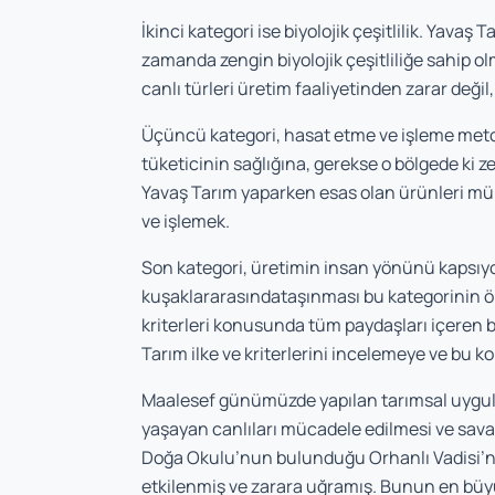
İkinci kategori ise biyolojik çeşitlilik. Yavaş
zamanda zengin biyolojik çeşitliliğe sahip o
canlı türleri üretim faaliyetinden zarar değil
Üçüncü kategori, hasat etme ve işleme metot
tüketicinin sağlığına, gerekse o bölgede ki z
Yavaş Tarım yaparken esas olan ürünleri 
ve işlemek.
Son kategori, üretimin insan yönünü kapsıyor.
kuşaklararasındataşınması bu kategorinin ön
kriterleri konusunda tüm paydaşları içeren b
Tarım ilke ve kriterlerini incelemeye ve bu 
Maalesef günümüzde yapılan tarımsal uygula
yaşayan canlıları mücadele edilmesi ve savaş
Doğa Okulu’nun bulunduğu Orhanlı Vadisi’n
etkilenmiş ve zarara uğramış. Bunun en büyü