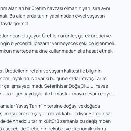
 Tarım alanları bir üretim havzası olmanın yanı sıra aynı
lmalı. Bu alanlarda tarım yapılmadan evvel yaşayan
, fayda görmeli.
larından oluşuyor. Üretilen ürünler, gerek üretici ve
engin biyoçeşitliliğezarar vermeyecek şekilde işlenmeli.
mümkün mertebe makine kullanmadan elle hasat etmek
 Üreticilerin refahı ve yaşam kalitesi ile bilginin
emli ayakları. Ne var ki bu güne kadar Yavaş Tarım
ir çalışma yapılmadı. Seferihisar Doğa Okulu, Yavaş
konuda diğer paydaşlar ile temas kurmaya devam ediyor.
malar Yavaş Tarım’ın tersine doğayı ve doğada
ılması gereken şeyler olarak kabul ediyor.Seferihisar
de de Anadolu tarım kültürü zamanla bu değişimden
k sebebi de üreticinin rekabet ve ekonomik sıkıntı