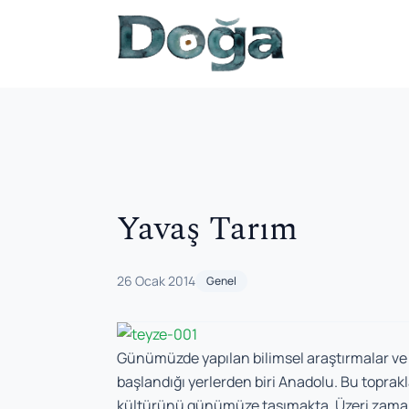
İçeriğe geç
Yavaş Tarım
26 Ocak 2014
Genel
Günümüzde yapılan bilimsel araştırmalar ve a
başlandığı yerlerden biri Anadolu. Bu toprak
kültürünü günümüze taşımakta. Üzeri zamanl