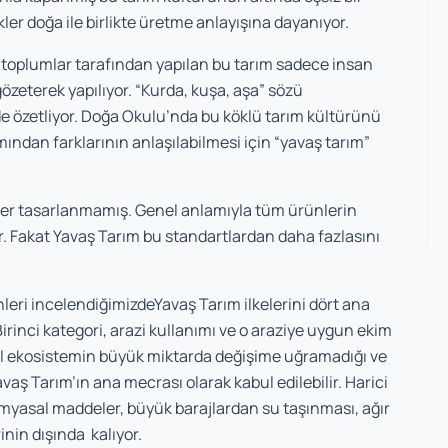
ikler doğa ile birlikte üretme anlayışına dayanıyor.
 toplumlar tarafından yapılan bu tarım sadece insan
gözeterek yapılıyor. “Kurda, kuşa, aşa” sözü
de özetliyor. Doğa Okulu’nda bu köklü tarım kültürünü
ından farklarının anlaşılabilmesi için “yavaş tarım”
ler tasarlanmamış. Genel anlamıyla tüm ürünlerin
r. Fakat Yavaş Tarım bu standartlardan daha fazlasını
leri incelendiğimizdeYavaş Tarım ilkelerini dört ana
irinci kategori, arazi kullanımı ve o araziye uygun ekim
ğal ekosistemin büyük miktarda değişime uğramadığı ve
vaş Tarım’ın ana mecrası olarak kabul edilebilir. Harici
kimyasal maddeler, büyük barajlardan su taşınması, ağır
nin dışında kalıyor.