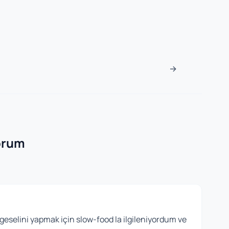
sı
→
orum
lgeselini yapmak için slow-food la ilgileniyordum ve