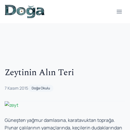
İçeriğe geç
Menü
Zeytinin Alın Teri
7 Kasım 2015
Doğa Okulu
Güneşten yağmur damlasına, karatavuktan toprağa.
Piynar çalılarının yamaçlarında, keçilerin dudaklarından