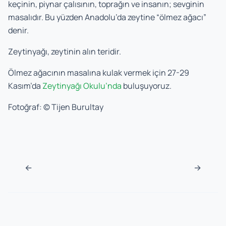
keçinin, piynar çalısının, toprağın ve insanın; sevginin
masalıdır. Bu yüzden Anadolu’da zeytine “ölmez ağacı”
denir.
Zeytinyağı, zeytinin alın teridir.
Ölmez ağacının masalına kulak vermek için 27-29
Kasım’da
Zeytinyağı Okulu’nda
buluşuyoruz.
Fotoğraf: © Tijen Burultay
Navigasyon sonrası
←
→