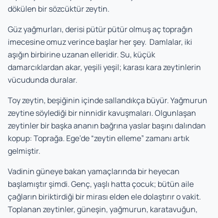
dökülen bir sözcüktür zeytin.
Güz yağmurları, derisi pütür pütür olmuş aç toprağın
imecesine omuz verince başlar her şey. Damlalar, iki
aşığın birbirine uzanan elleridir. Su, küçük
damarcıklardan akar, yeşili yeşil; karası kara zeytinlerin
vücudunda duralar.
Toy zeytin, beşiğinin içinde sallandıkça büyür. Yağmurun
zeytine söylediği bir ninnidir kavuşmaları. Olgunlaşan
zeytinler bir başka ananın bağrına yaslar başını dalından
kopup: Toprağa. Ege’de “zeytin elleme” zamanı artık
gelmiştir.
Vadinin güneye bakan yamaçlarında bir heyecan
başlamıştır şimdi. Genç, yaşlı hatta çocuk; bütün aile
çağların biriktirdiği bir mirası elden ele dolaştırır o vakit.
Toplanan zeytinler, güneşin, yağmurun, karatavuğun,