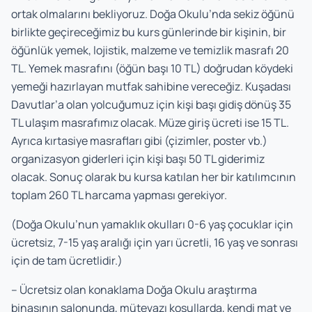
ortak olmalarını bekliyoruz. Doğa Okulu’nda sekiz öğünü
birlikte geçireceğimiz bu kurs günlerinde bir kişinin, bir
öğünlük yemek, lojistik, malzeme ve temizlik masrafı 20
TL. Yemek masrafını (öğün başı 10 TL) doğrudan köydeki
yemeği hazırlayan mutfak sahibine vereceğiz. Kuşadası
Davutlar’a olan yolcuğumuz için kişi başı gidiş dönüş 35
TL ulaşım masrafımız olacak. Müze giriş ücreti ise 15 TL.
Ayrıca kırtasiye masrafları gibi (çizimler, poster vb.)
organizasyon giderleri için kişi başı 50 TL giderimiz
olacak. Sonuç olarak bu kursa katılan her bir katılımcının
toplam 260 TL harcama yapması gerekiyor.
(Doğa Okulu’nun yamaklık okulları 0-6 yaş çocuklar için
ücretsiz, 7-15 yaş aralığı için yarı ücretli, 16 yaş ve sonrası
için de tam ücretlidir.)
– Ücretsiz olan konaklama Doğa Okulu araştırma
binasının salonunda, mütevazı koşullarda, kendi mat ve