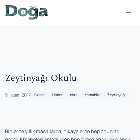
İçeriğe geç
Menü
Zeytinyağı Okulu
9 Kasım 2017
Genel
Haber
okul
Yamaklık
Zeytinyağı
Binlerce yıllık masallarda, hikayelerde hep onun adı
geçer. Efsaneleri anlatılırken hep ölmez ağacı diye anılır,