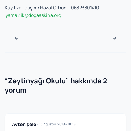
Kayıt ve iletişim: Hazal Orhon – 05323301410 –
yamaklik@dogaaskina.org
Navigasyon sonrası
←
→
“
Zeytinyağı Okulu
” hakkında 2
yorum
Ayten şele
•
13 Ağustos 2018 - 18:18