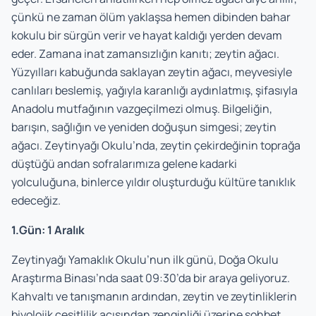
çünkü ne zaman ölüm yaklaşsa hemen dibinden bahar
kokulu bir sürgün verir ve hayat kaldığı yerden devam
eder. Zamana inat zamansızlığın kanıtı; zeytin ağacı.
Yüzyılları kabuğunda saklayan zeytin ağacı, meyvesiyle
canlıları beslemiş, yağıyla karanlığı aydınlatmış, şifasıyla
Anadolu mutfağının vazgeçilmezi olmuş. Bilgeliğin,
barışın, sağlığın ve yeniden doğuşun simgesi; zeytin
ağacı. Zeytinyağı Okulu’nda, zeytin çekirdeğinin toprağa
düştüğü andan sofralarımıza gelene kadarki
yolculuğuna, binlerce yıldır oluşturduğu kültüre tanıklık
edeceğiz.
1.Gün: 1 Aralık
Zeytinyağı Yamaklık Okulu’nun ilk günü, Doğa Okulu
Araştırma Binası’nda saat 09:30’da bir araya geliyoruz.
Kahvaltı ve tanışmanın ardından, zeytin ve zeytinliklerin
biyolojik çeşitlilik açısından zenginliği üzerine sohbet