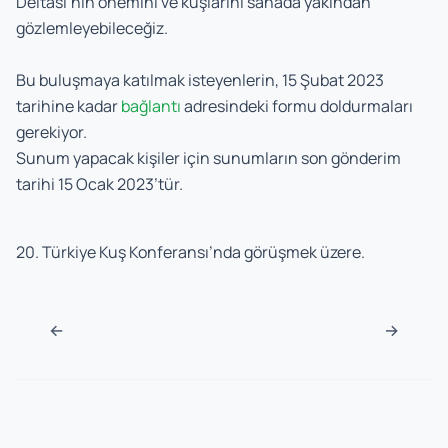
Deltası’nın önemini ve kuşlarını sahada yakından
gözlemleyebileceğiz.
Bu buluşmaya katılmak isteyenlerin, 15 Şubat 2023
tarihine kadar
bağlantı
adresindeki formu doldurmaları
gerekiyor.
Sunum yapacak kişiler için sunumların son gönderim
tarihi 15 Ocak 2023’tür.
20. Türkiye Kuş Konferansı’nda görüşmek üzere.
Post navigation
←
→