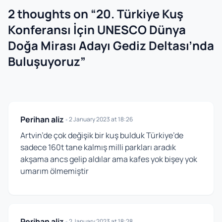
2 thoughts on “
20. Türkiye Kuş
Konferansı İçin UNESCO Dünya
Doğa Mirası Adayı Gediz Deltası’nda
Buluşuyoruz
”
Perihan aliz
•
2 January 2023 at 18:26
Artvin’de çok değişik bir kuş bulduk Türkiye’de
sadece 160t tane kalmış milli parkları aradık
akşama ancs gelip aldılar ama kafes yok bişey yok
umarım ölmemiştir
Perihan aliz
•
2 January 2023 at 18:28