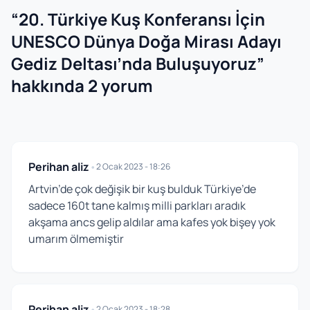
“
20. Türkiye Kuş Konferansı İçin
UNESCO Dünya Doğa Mirası Adayı
Gediz Deltası’nda Buluşuyoruz
”
hakkında 2 yorum
Perihan aliz
•
2 Ocak 2023 - 18:26
Artvin’de çok değişik bir kuş bulduk Türkiye’de
sadece 160t tane kalmış milli parkları aradık
akşama ancs gelip aldılar ama kafes yok bişey yok
umarım ölmemiştir
Perihan aliz
•
2 Ocak 2023 - 18:28