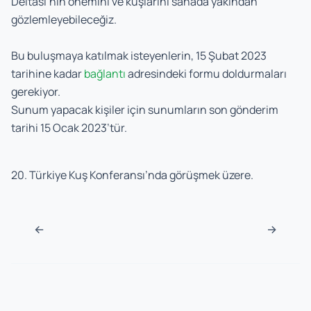
Deltası’nın önemini ve kuşlarını sahada yakından
gözlemleyebileceğiz.
Bu buluşmaya katılmak isteyenlerin, 15 Şubat 2023
tarihine kadar
bağlantı
adresindeki formu doldurmaları
gerekiyor.
Sunum yapacak kişiler için sunumların son gönderim
tarihi 15 Ocak 2023’tür.
20. Türkiye Kuş Konferansı’nda görüşmek üzere.
Navigasyon sonrası
←
→