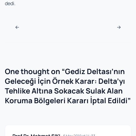
dedi.
Post navigation
←
→
One thought on “
Gediz Deltası’nın
Geleceği İçin Örnek Karar: Delta’yı
Tehlike Altına Sokacak Sulak Alan
Koruma Bölgeleri Kararı İptal Edildi
”
6 May 2019 at 14:33