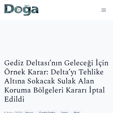
Skip to content
Open
Gediz Deltası’nın Geleceği İçin
Örnek Karar: Delta’yı Tehlike
Altına Sokacak Sulak Alan
Koruma Bölgeleri Kararı İptal
Edildi
6 May 2019
News
Gediz Delta
İzmir
Bird