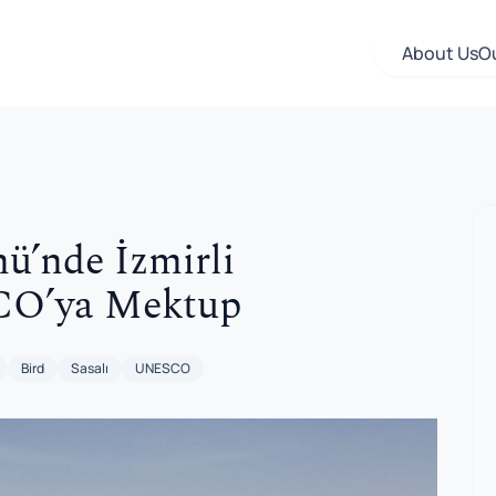
About Us
O
ü’nde İzmirli
CO’ya Mektup
Bird
Sasalı
UNESCO