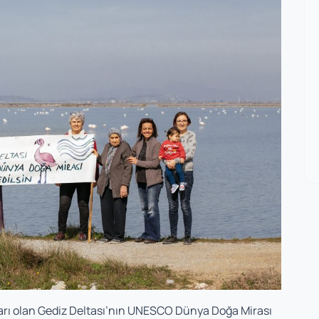
ları olan Gediz Deltası’nın UNESCO Dünya Doğa Mirası