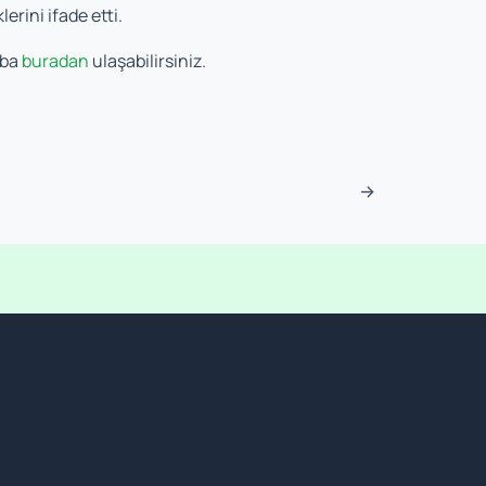
erini ifade etti.
uba
buradan
ulaşabilirsiniz.
→