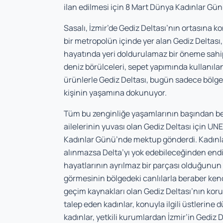
ilan edilmesi için 8 Mart Dünya Kadınlar G
Sasalı, İzmir’de Gediz Deltası’nın ortasına 
bir metropolün içinde yer alan Gediz Deltası
hayatında yeri doldurulamaz bir öneme sahip. 
deniz börülceleri, sepet yapımında kullanıla
ürünlerle Gediz Deltası, bugün sadece bölge
kişinin yaşamına dokunuyor.
Tüm bu zenginliğe yaşamlarının başından beri
ailelerinin yuvası olan Gediz Deltası için
Kadınlar Günü’nde mektup gönderdi. Kadınla
alınmazsa Delta’yı yok edebileceğinden endiş
hayatlarının ayrılmaz bir parçası olduğunun al
görmesinin bölgedeki canlılarla beraber kend
geçim kaynakları olan Gediz Deltası’nın kor
talep eden kadınlar, konuyla ilgili üstlerine d
kadınlar, yetkili kurumlardan İzmir’in Gediz