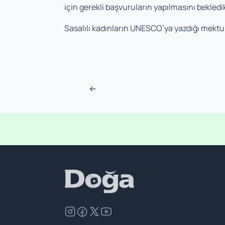
için gerekli başvuruların yapılmasını bekledikl
Sasalılı kadınların UNESCO’ya yazdığı mekt
Post navigation
←