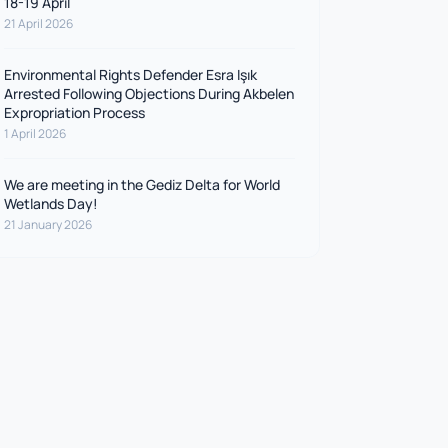
18-19 April
21 April 2026
Environmental Rights Defender Esra Işık
Arrested Following Objections During Akbelen
Expropriation Process
1 April 2026
We are meeting in the Gediz Delta for World
Wetlands Day!
21 January 2026