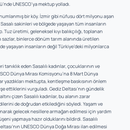
ünü’nde UNESCO’ya mektup yolladı.
konumlanmış bir köy. İzmir gibi nüfusu dört milyonu aşan
, Sasalı sakinleri ve bölgede yaşayan tüm insanların
Tuz üretimi, geleneksel kıyı balıkçılığı, toplanan
n sazlar, binlerce dönüm tarım alanında üretilen
de yaşayan insanların değil Türkiye’deki milyonlarca
 tanıklık eden Sasalılı kadınlar, çocuklarının ve
 UNESCO Dünya Mirası Komisyonu’na 8 Mart Dünya
r yazdıkları mektupta, kentleşme baskısının önlem
e ettiklerini vurguladı. Gediz Deltası’nın gündelik
tını çizen Sasalılı kadınlar, bu alanın zarar
ilerini de doğrudan etkilediğini söyledi. Yaşam ve
unarak gelecek nesillere armağan edilmesi için yardım
üşeni yapmaya hazır olduklarını bildirdi. Sasalılı
 Deltası’nın UNESCO Dünya Doğa Mirası ilan edilmesi