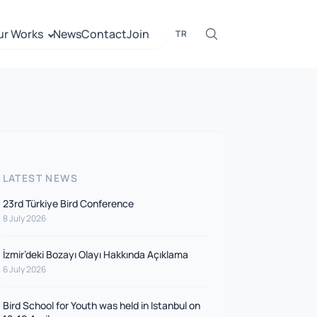
ur Works
News
Contact
Join
TR
LATEST NEWS
23rd Türkiye Bird Conference
8 July 2026
İzmir’deki Bozayı Olayı Hakkında Açıklama
6 July 2026
Bird School for Youth was held in Istanbul on