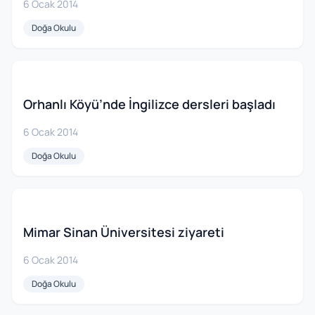
6 Ocak 2014
Doğa Okulu
Orhanlı Köyü’nde İngilizce dersleri başladı
6 Ocak 2014
Doğa Okulu
Mimar Sinan Üniversitesi ziyareti
6 Ocak 2014
Doğa Okulu