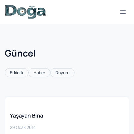
İçeriğe geç
Menü
Güncel
Etkinlik
Haber
Duyuru
Yaşayan Bina
29 Ocak 2014