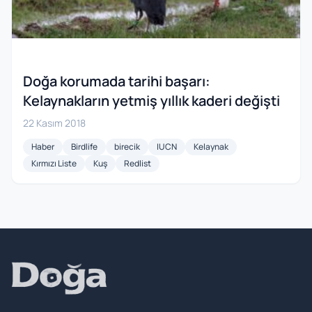
Doğa korumada tarihi başarı:
Kelaynakların yetmiş yıllık kaderi değişti
22 Kasım 2018
Haber
Birdlife
birecik
IUCN
Kelaynak
Kırmızı Liste
Kuş
Redlist