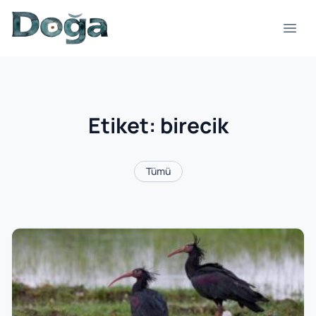
İçeriğe geç
Menü
Etiket:
birecik
Tümü