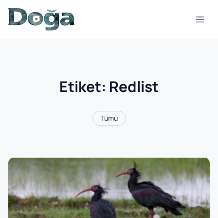
İçeriğe geç
Menü
Etiket:
Redlist
Tümü