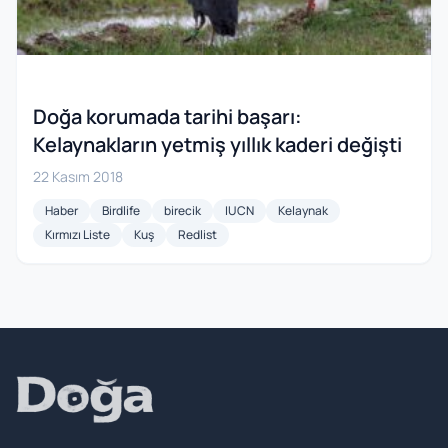
Doğa korumada tarihi başarı:
Kelaynakların yetmiş yıllık kaderi değişti
22 Kasım 2018
Haber
Birdlife
birecik
IUCN
Kelaynak
Kırmızı Liste
Kuş
Redlist