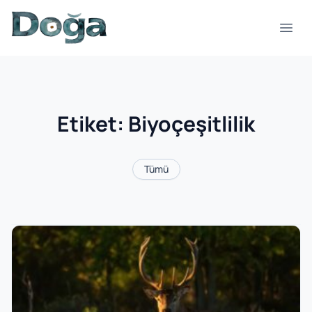
İçeriğe geç
Menü
Etiket:
Biyoçeşitlilik
Tümü