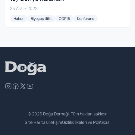
26 Aralık 2022
Haber
Biyoçeşitlilik
COP15
Konferans
©
2026
Doğa Derneği. Tüm hakları saklıdır.
Site Haritası
İletişim
Gizlilik İlkeleri ve Politikası