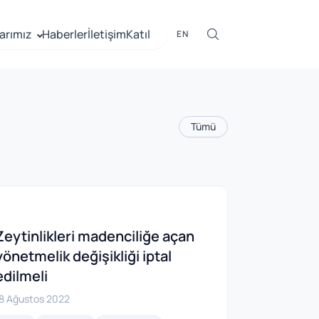
arımız
Haberler
İletişim
Katıl
EN
Tümü
Zeytinlikleri madenciliğe açan
yönetmelik değişikliği iptal
edilmeli
8 Ağustos 2022