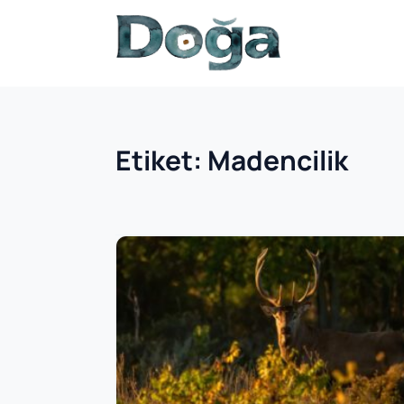
İçeriğe geç
Etiket:
Madencilik