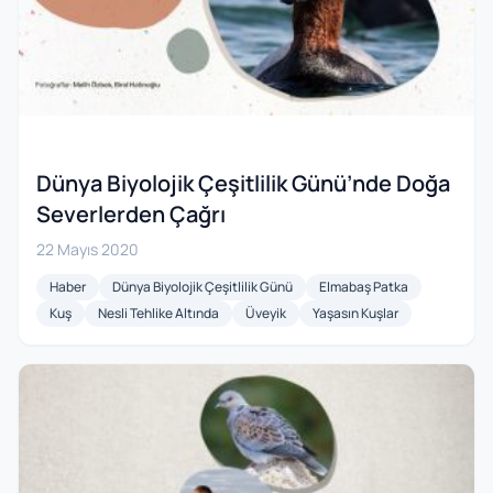
Dünya Biyolojik Çeşitlilik Günü’nde Doğa
Severlerden Çağrı
22 Mayıs 2020
Haber
Dünya Biyolojik Çeşitlilik Günü
Elmabaş Patka
Kuş
Nesli Tehlike Altında
Üveyik
Yaşasın Kuşlar