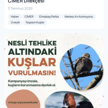
CİMER Dilekçesi
3 Temmuz 2020
Haber
CİMER
Elmabaş Patka
Merkez Av Komisyonu
Üveyik
Yaşasın Kuşlar