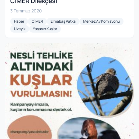
CİMER Dilekçesi
3 Temmuz 2020
Haber
CİMER
Elmabaş Patka
Merkez Av Komisyonu
Üveyik
Yaşasın Kuşlar