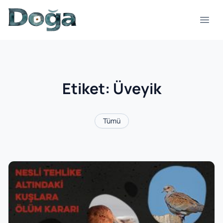
İçeriğe geç
Menü
Etiket:
Üveyik
Tümü