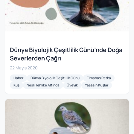
Dünya Biyolojik Çeşitlilik Günü’nde Doğa
Severlerden Çağrı
22 Mayıs 2020
Haber
Dünya Biyolojik Çeşitlilik Günü
Elmabaş Patka
Kuş
Nesli Tehlike Altında
Üveyik
Yaşasın Kuşlar