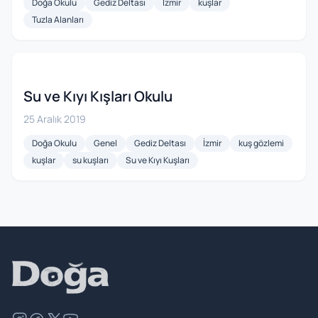
Doğa Okulu
Gediz Deltası
İzmir
kuşlar
Tuzla Alanları
Su ve Kıyı Kışları Okulu
25 Aralık 2019
Doğa Okulu
Genel
Gediz Deltası
İzmir
kuş gözlemi
kuşlar
su kuşları
Su ve Kıyı Kuşları