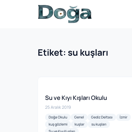
İçeriğe geç
Etiket:
su kuşları
Su ve Kıyı Kışları Okulu
25 Aralık 2019
Doğa Okulu
Genel
Gediz Deltası
İzmir
kuş gözlemi
kuşlar
su kuşları
Su ve Kıyı Kuşları