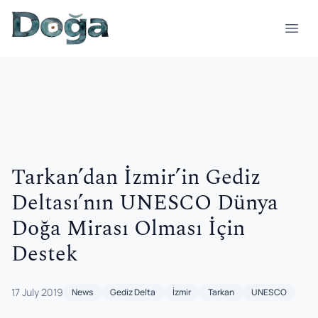
Skip to content
Open
Tarkan’dan İzmir’in Gediz
Deltası’nın UNESCO Dünya
Doğa Mirası Olması İçin
Destek
17 July 2019
News
Gediz Delta
İzmir
Tarkan
UNESCO