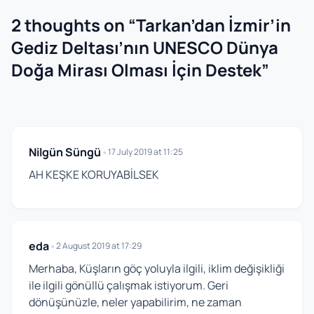
2 thoughts on “
Tarkan’dan İzmir’in
Gediz Deltası’nın UNESCO Dünya
Doğa Mirası Olması İçin Destek
”
Nilgün Süngü
•
17 July 2019 at 11:25
AH KEŞKE KORUYABİLSEK
eda
•
2 August 2019 at 17:29
Merhaba, Küşların göç yoluyla ilgili, iklim değişikliği
ile ilgili gönüllü çalışmak istiyorum. Geri
dönüşünüzle, neler yapabilirim, ne zaman