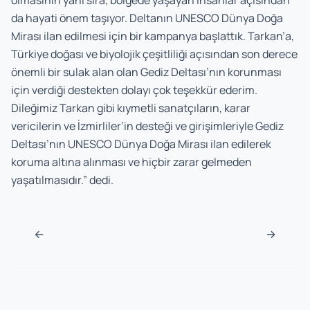
olmasının yanı sıra, bölgede yaşayan insanlar açısından
da hayati önem taşıyor. Deltanın UNESCO Dünya Doğa
Mirası ilan edilmesi için bir kampanya başlattık. Tarkan’a,
Türkiye doğası ve biyolojik çeşitliliği açısından son derece
önemli bir sulak alan olan Gediz Deltası’nın korunması
için verdiği destekten dolayı çok teşekkür ederim.
Dileğimiz Tarkan gibi kıymetli sanatçıların, karar
vericilerin ve İzmirliler’in desteği ve girişimleriyle Gediz
Deltası’nın UNESCO Dünya Doğa Mirası ilan edilerek
koruma altına alınması ve hiçbir zarar gelmeden
yaşatılmasıdır.” dedi.
Post navigation
←
→