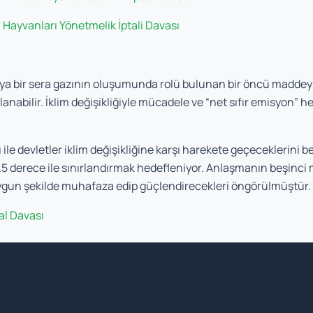
Hayvanları Yönetmelik İptali Davası
 veya bir sera gazının oluşumunda rolü bulunan bir öncü madde
anabilir. İklim değişikliğiyle mücadele ve “net sıfır emisyon” 
ile devletler iklim değişikliğine karşı harekete geçeceklerini b
.5 derece ile sınırlandırmak hedefleniyor. Anlaşmanın beşinci m
ygun şekilde muhafaza edip güçlendirecekleri öngörülmüştür.
al Davası