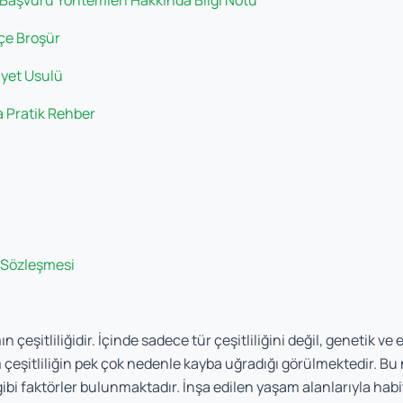
 Başvuru Yöntemleri Hakkında Bilgi Notu
kçe Broşür
ayet Usulü
a Pratik Rehber
s Sözleşmesi
mın çeşitliliğidir. İçinde sadece tür çeşitliliğini değil, genetik ve
çeşitliliğin pek çok nedenle kayba uğradığı görülmektedir. Bu 
lik gibi faktörler bulunmaktadır. İnşa edilen yaşam alanlarıyla 