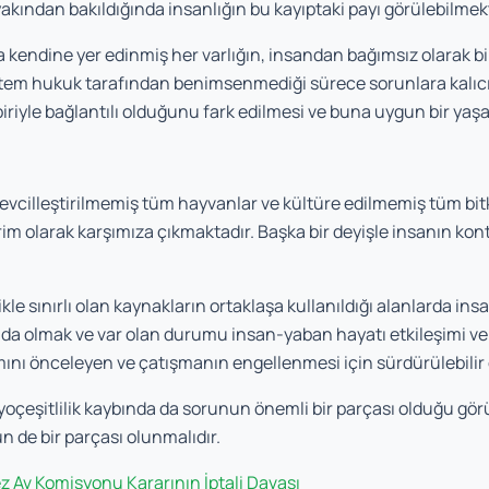
 yakından bakıldığında insanlığın bu kayıptaki payı görülebilmek
kendine yer edinmiş her varlığın, insandan bağımsız olarak bir 
ntem hukuk tarafından benimsenmediği sürece sorunlara kalıcı
iyle bağlantılı olduğunu fark edilmesi ve buna uygun bir yaşa
evcilleştirilmemiş tüm hayvanlar ve kültüre edilmemiş tüm bit
erim olarak karşımıza çıkmaktadır. Başka bir deyişle insanın ko
likle sınırlı olan kaynakların ortaklaşa kullanıldığı alanlarda i
da olmak ve var olan durumu insan-yaban hayatı etkileşimi ve
amını önceleyen ve çatışmanın engellenmesi için sürdürülebilir
biyoçeşitlilik kaybında da sorunun önemli bir parçası olduğu görü
 de bir parçası olunmalıdır.
 Av Komisyonu Kararının İptali Davası