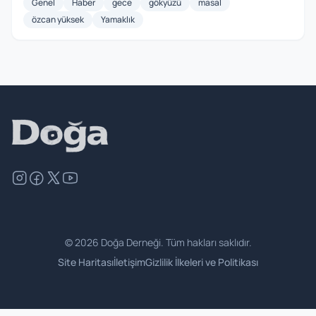
Genel
Haber
gece
gökyüzü
masal
özcan yüksek
Yamaklık
©
2026
Doğa Derneği. Tüm hakları saklıdır.
Site Haritası
İletişim
Gizlilik İlkeleri ve Politikası