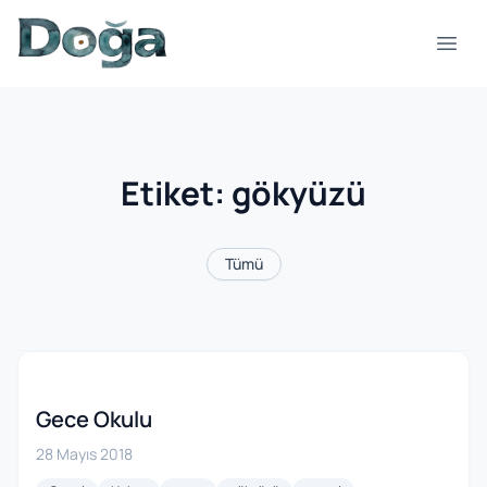
İçeriğe geç
Menü
Etiket:
gökyüzü
Tümü
Gece Okulu
28 Mayıs 2018