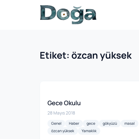
İçeriğe geç
Etiket:
özcan yüksek
Gece Okulu
28 Mayıs 2018
Genel
Haber
gece
gökyüzü
masal
özcan yüksek
Yamaklık