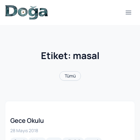
İçeriğe geç
Menü
Etiket:
masal
Tümü
Gece Okulu
28 Mayıs 2018